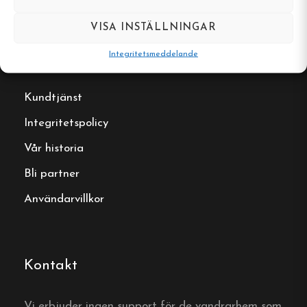
VISA INSTÄLLNINGAR
Användbara länkar
Integritetsmeddelande
Kundtjänst
Integritetspolicy
Vår historia
Bli partner
Användarvillkor
Kontakt
Vi erbjuder ingen support för de vandrarhem som