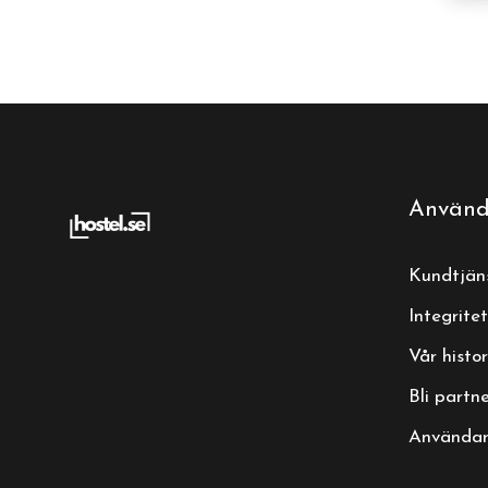
Använd
Kundtjän
Integritet
Vår histor
Bli partn
Användarv