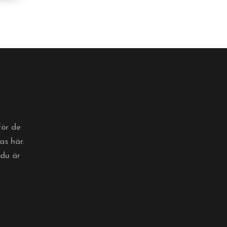
för de
s här.
du är