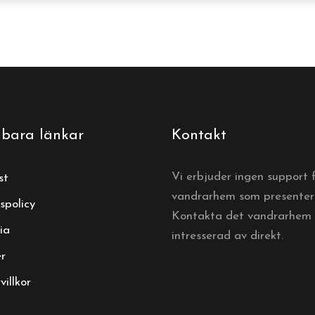
bara länkar
Kontakt
Vi erbjuder ingen support 
st
vandrarhem som presentera
spolicy
Kontakta det vandrarhem 
ia
intresserad av direkt.
er
illkor