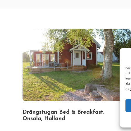
För
att
kan
du 
neg
Drängstugan Bed & Breakfast,
Onsala, Halland