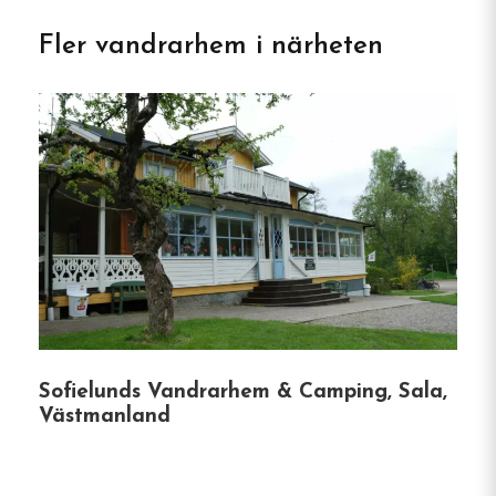
Vandrarhemmet Tallbacka i
Fler vandrarhem i närheten
Ängelsberg
I den pittoreska byn Ängelsberg erbjuder
Vandrarhemmet Tallbacka en rofylld tillflykt
omgiven av vacker natur och rik historia. Detta
charmiga vandrarhem är ett fint resmål för dig
som söker en lugn vistelse med enkel tillgång till
kulturella sevärdheter och friluftsliv.
Boendet i korthet
Sofielunds Vandrarhem & Camping, Sala,
Varierade boendealternativ
:
Västmanland
Vandrarhemmet har nio rum med
sammanlagt 20 bäddar fördelade på fyra
unika byggnader, däribland det historiska