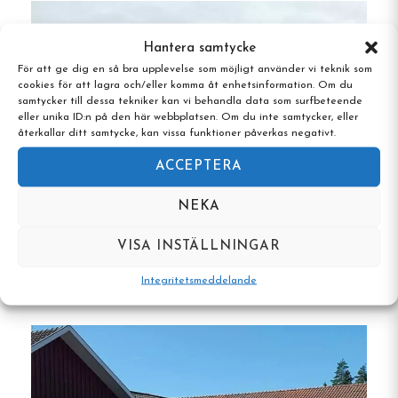
Vita Huset, det renoverade Stegfabriken, det
djurvänliga Röda Stugan och den avskilda
Hantera samtycke
stugan Toppstugan.
För att ge dig en så bra upplevelse som möjligt använder vi teknik som
cookies för att lagra och/eller komma åt enhetsinformation. Om du
samtycker till dessa tekniker kan vi behandla data som surfbeteende
Möjlighet till självhushåll
: Gästerna har
eller unika ID:n på den här webbplatsen. Om du inte samtycker, eller
tillgång till två fullt utrustade kök, vilket gör
återkallar ditt samtycke, kan vissa funktioner påverkas negativt.
det enkelt att laga mat under vistelsen.
ACCEPTERA
Natursköna uteytor
: Njut av
NEKA
vandrarhemmets frodiga trädgård, privata
Vandrarhemmet Köping, Köping,
strandområde och bastu vid sjön, perfekt för
VISA INSTÄLLNINGAR
Västmanland
avkoppling och lugn.
Integritetsmeddelande
Boende för grupper
: Perfekt för familjer,
vänner eller företagsträffar – hela
vandrarhemmet kan hyras för egen räkning,
vilket ger en unik miljö för sammankomster.