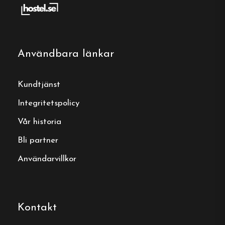
kulturskatter.
Friluftsliv
: Området runt omkring erbjuder
vandring, fiske, kanoting och skidåkning för
Användbara länkar
alla som gillar friluftsliv.
Kundtjänst
Lokal matupplevelse
: En kort promenad
från vandrarhemmet leder till en lokal
Integritetspolicy
restaurang, där gästerna kan avnjuta
Vår historia
regionala rätter efter en dag av utflykter.
Bli partner
Användarvillkor
Vandrarhem
Centralt läge
Kontakt
Enkel-, dubbel- och familjerum
Gratis wifi