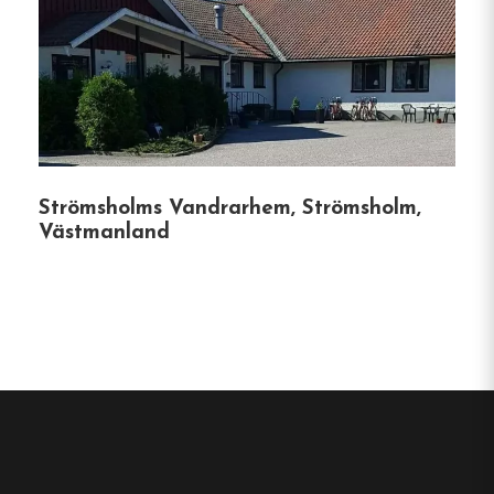
Det som gör oss speciella
Historisk charm
: Byggnaderna på Tallbacka
har en rik historia, och vissa hus är från 1940-
talet, vilket ger gästerna en inblick i det
förflutna samtidigt som de njuter av
moderna bekvämligheter.
Strömsholms Vandrarhem, Strömsholm,
Västmanland
Djurvänligt boende
: Resenärer med husdjur
är välkomna, och särskilda rum är avsedda
för gäster som har med sig sina fyrbenta
vänner.
Nära kulturella sevärdheter
: Belägen inom
gångavstånd från världsarvet Engelsbergs
bruk, Skulpturparken och den historiska
Oljeön kan gästerna lätt utforska traktens