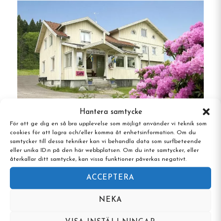
matsal och tv-rum.
Husdjursvänligt
: Hundar är välkomna i
rummen, och hela vandrarhemmet är rökfritt.
Flera boendealternativ
: Utöver
vandrarhemmet går det att tälta eller ställa
upp husbil eller husvagn på området. Här
finns tillgång till el, dusch och toalett.
Hantera samtycke
För att ge dig en så bra upplevelse som möjligt använder vi teknik som
Gårdsupplevelser
: Som 4H-gård erbjuder
cookies för att lagra och/eller komma åt enhetsinformation. Om du
Kungsbacka Vandrarhem, Kungsbacka,
samtycker till dessa tekniker kan vi behandla data som surfbeteende
Halland
Stättared besökarna möjlighet att umgås
eller unika ID:n på den här webbplatsen. Om du inte samtycker, eller
med djur som kor, hästar, grisar, getter, får,
återkallar ditt samtycke, kan vissa funktioner påverkas negativt.
höns, kaniner och katter. Säsongsaktiviteter
ACCEPTERA
som ponnyridning, djurmatning och getyoga
finns också.
NEKA