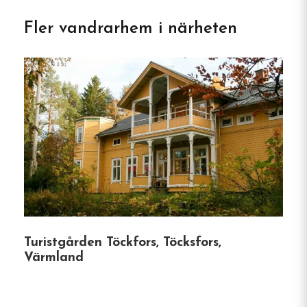
Välkommen till Stättareds 4H-
Fler vandrarhem i närheten
gård i Veddige
Mitt i Hallands stilla landskap erbjuder
Stättareds 4H-gård & Vandrarhem en unik
kombination av lantligt boende och upplevelser
på en riktig bondgård. Vandrarhemmet ligger
cirka 30 km från Varberg och 12 km från Veddige
och är en idealisk tillflykt för familjer, vandrare
och naturälskare.
Ombonat boende
: Vandrarhemmet har 21
Turistgården Töckfors, Töcksfors,
bäddar fördelade på rum för 2 till 6 gäster.
Värmland
Rummen har våningssängar och delar
gemensamma duschar och toaletter. På
bottenvåningen finns fullt utrustat kök,