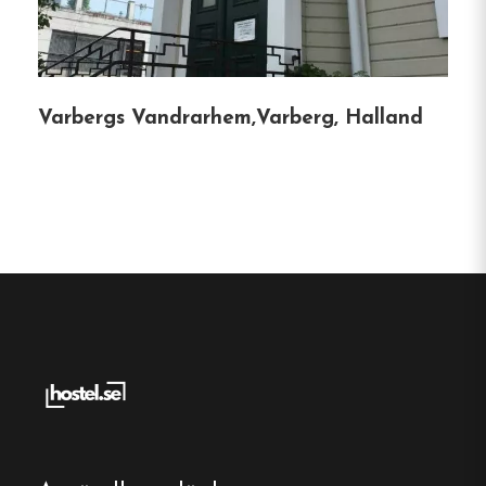
Vandrarhem
Centralt läge
Enkel-, dubbel- och familjerum
Varbergs Vandrarhem,Varberg, Halland
Gratis wifi
Veddige, Halland
Kontakt:
Telefon:
0340-300 03
E-post:
stattared@4h.se
Webbplats:
https://www.4h.se/stattared/