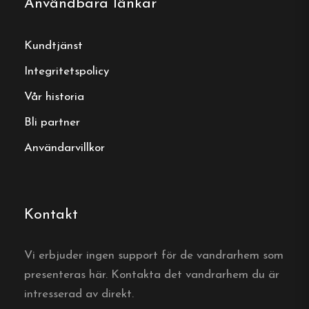
Användbara länkar
Boka ditt boende
Kundtjänst
Integritetspolicy
Boka direkt hos Stättareds 4H-gård &
Vår historia
Vandrarhem
Bli partner
Användarvillkor
Boka här
Vanliga frågor
Kontakt
Hur många bäddar har
Vi erbjuder ingen support för de vandrarhem som
Stättareds 4H-gård &
presenteras här. Kontakta det vandrarhem du är
vandrarhem i Veddige?
intresserad av direkt.