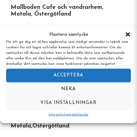
Mallboden Cafe och vandrarhem,
Motala, Östergötland
Lägenheten Ladan
: En rymlig lägenhet för
upp till nio gäster med fullt utrustat kök och
vardagsrum.
Hantera samtycke
För att ge dig en så bra upplevelse som möjligt använder vi teknik som
cookies för att lagra och/eller komma åt enhetsinformation. Om du
Unika egenskaper
samtycker till dessa tekniker kan vi behandla data som surfbeteende
eller unika ID:n på den här webbplatsen. Om du inte samtycker, eller
återkallar ditt samtycke, kan vissa funktioner påverkas negativt.
Utmärkt läge
: Direkt vid Göta kanal, med
natursköna vyer och nära till aktiviteter längs
ACCEPTERA
kanalen.
NEKA
Utomhuspool sommartid
: En uppvärmd
VISA INSTÄLLNINGAR
pool finns tillgänglig under
sommarmånaderna, en uppfriskande oas.
Integritetsmeddelande
Skogsborgs Vandrarhem,
Motala,Östergötland
Cykeluthyrning
: Utforska den charmiga
staden och omgivningarna med hyrcyklar på