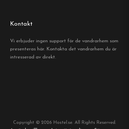
Webbplats:
https://slussenrum.se/
Kontakt
Vi erbjuder ingen support för de vandrarhem som
Boka ditt boende
presenteras här. Kontakta det vandrarhem du är
intresserad av direkt.
Boka direkt hos Slussen Rum
Boka här
Vanliga frågor
Var ligger Slussen Rum?
Copyright © 2026 Hostel.se. All Rights Reserved.