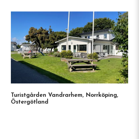
plats.
Husdjursvänliga rum
: Särskilda rum finns för
gäster som reser med husdjur.
Fritt wifi och parkering
: Håll kontakten och
parkera kostnadsfritt under hela vistelsen.
Sevärdheter i närheten
Söderköpings centrum
: Upptäck butiker,
Turistgården Vandrarhem, Norrköping,
kaféer och historiska miljöer bara en kort
Östergötland
promenad bort.
Ramunderberget
: Vandringsleder och
panoramautsikt från det närliggande berget.