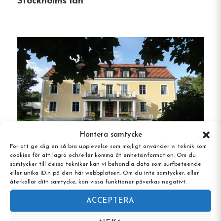
Stockholms län
finns allt från intima enkelrum med läshörna
under synliga takbjälkar till rymliga sovsalar som
passar grupper. Gästerna delar välskötta badrum,
ett fullt utrustat kök, matsal och ett bekvämt tv-
rum. En bastu finns också för avkoppling.
Omgivningar och
aktiviteter
Omgiven av lummiga skogar, glittrande sjöar och
Hantera samtycke
det historiska Tyresö slott är Prinsvillan ett
För att ge dig en så bra upplevelse som möjligt använder vi teknik som
paradis för naturälskare. Utforska vandringsleder
cookies för att lagra och/eller komma åt enhetsinformation. Om du
som Kristinaleden och Munkvandringen, eller ta
samtycker till dessa tekniker kan vi behandla data som surfbeteende
Hagabergs Vandrarhem, Södertälje,
eller unika ID:n på den här webbplatsen. Om du inte samtycker, eller
dig till angränsande Tyresta nationalpark, känd
Stockholms län
återkallar ditt samtycke, kan vissa funktioner påverkas negativt.
för sina urgamla skogar. I området finns även
ACCEPTERA
möjligheter till kajakpaddling, bad och kulturella
utflykter.