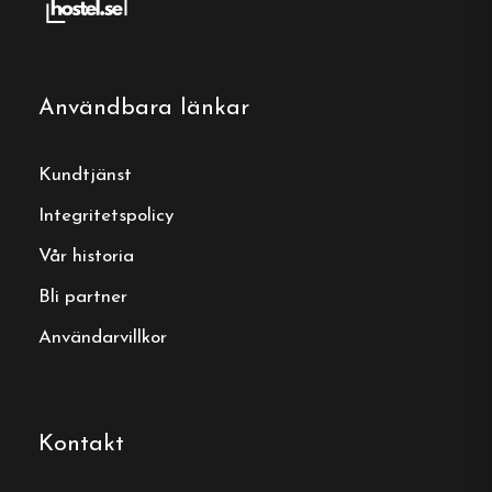
Gratis wifi
Tyresö, Stockholms län
Användbara länkar
Kontakt:
Kundtjänst
Telefon:
08-770 03 04
Integritetspolicy
E-post:
info@prinsvillan.se
Vår historia
Bli partner
Webbplats:
https://prinsvillan.se/
Användarvillkor
Boka ditt boende
Kontakt