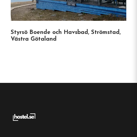
Nösundsgården välkomnar gäster som reser med
husdjur. Vissa rum är avsedda för husdjur, och
mat- och vattenskålar finns att få på förfrågan.
Styrsö Boende och Havsbad, Strömstad,
Oavsett om du söker avkoppling vid havet,
Västra Götaland
friluftsliv eller en plats för ditt festliga tillfälle
erbjuder Nösundsgården Hotel & Hostel en fin
miljö och ett varmt värdskap.
Vandrarhem
Centralt läge
Enkel-, dubbel- och familjerum
Gratis wifi
Nösund, Västra Götaland