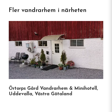
ligger Nösundsgården Hotel & Hostel – en
charmig tillflykt som förenar rustik elegans med
Fler vandrarhem i närheten
moderna bekvämligheter. Oavsett om du söker en
lugn weekend, en familjesemester eller en plats för
festligheter erbjuder Nösundsgården en
välkomnande atmosfär i vacker omgivning.
Boende
Nösundsgården har flera olika boendealternativ:
Hotellrum
: Individuellt inredda rum med eget
badrum, platt-tv och gratis wifi. Vissa rum
Örtorps Gård Vandrarhem & Minihotell,
har balkong med utsikt över trädgården.
Uddevalla, Västra Götaland
Vandrarhemsrum
: Prisvärt boende med
delade badrum. Gästerna kan ta med egna