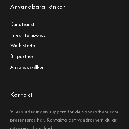
Användbara länkar
Kontakt:
Kundtjänst
Telefon:
0304-209 99
Integritetspolicy
E-post:
nosundsgarden@nosundsgarden.se
Vår historia
Webbplats:
https://nosundsgarden.se/
Bli partner
Användarvillkor
Boka ditt boende
Kontakt
Boka direkt hos Nösundsgården
Vi erbjuder ingen support för de vandrarhem som
presenteras här. Kontakta det vandrarhem du är
intresserad av direkt.