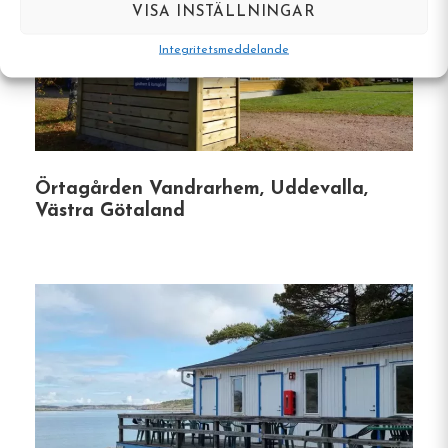
VISA INSTÄLLNINGAR
Trädgård & uteplatser
: Koppla av i den
Integritetsmeddelande
lummiga trädgården med utemöbler och
grillmöjligheter – perfekt för lata
eftermiddagar.
Nära naturen
: Utforska vandrings- och
Örtagården Vandrarhem, Uddevalla,
cykelleder i närheten, eller ta en kort
Västra Götaland
promenad till badplatsen för ett
uppfriskande dopp.
Fest & konferens
: Här finns lokaler för
bröllop, konferenser och andra
sammankomster i olika gruppstorlekar.
Husdjursvänligt