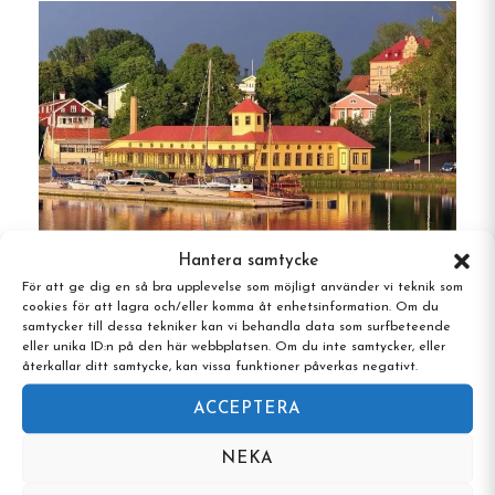
lakan och handdukar eller hyra på plats.
Stugor
: Mysiga stugor som hyrs ut under
sommarmånaderna, för den som vill bo mer
privat.
Alla gäster har tillgång till gemensamt kök med
möjlighet till självhushåll under vistelsen.
Hantera samtycke
Bekvämligheter &
För att ge dig en så bra upplevelse som möjligt använder vi teknik som
Gustafsbergs Badhotell & Vandrarhem,
cookies för att lagra och/eller komma åt enhetsinformation. Om du
aktiviteter
Uddevalla, Västra Götaland
samtycker till dessa tekniker kan vi behandla data som surfbeteende
eller unika ID:n på den här webbplatsen. Om du inte samtycker, eller
återkallar ditt samtycke, kan vissa funktioner påverkas negativt.
På Nösundsgården finns mycket att ta del av:
ACCEPTERA
Café Gerle
: Gårdens charmiga kafé serverar
hembakat, lättare rätter och drycker, med
NEKA
sittplatser både inne och ute.