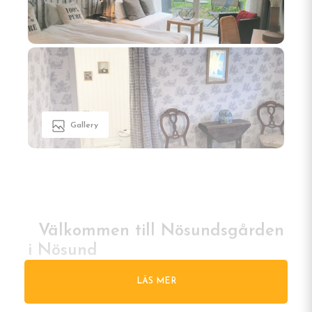
Gallery
Välkommen till Nösundsgården
i Nösund
LÄS MER
I det stillsamma kustsamhället Nösund på Orust