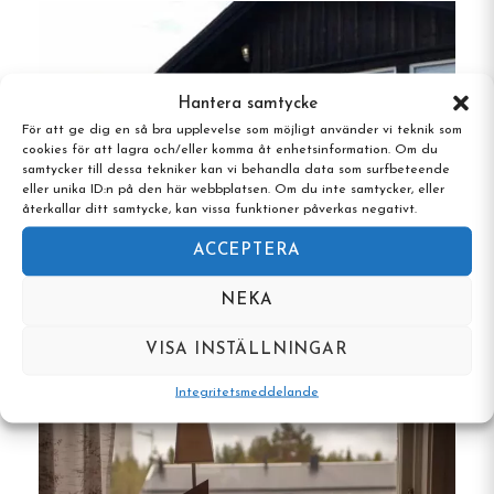
Meselefors erbjuder ett varierat boende som
passar olika önskemål:
Hantera samtycke
Familjestugor
: Rymliga stugor för 4 till 6
För att ge dig en så bra upplevelse som möjligt använder vi teknik som
cookies för att lagra och/eller komma åt enhetsinformation. Om du
gäster med eget kök, matplats och söderut
samtycker till dessa tekniker kan vi behandla data som surfbeteende
vänd balkong med utsikt över älven.
eller unika ID:n på den här webbplatsen. Om du inte samtycker, eller
återkallar ditt samtycke, kan vissa funktioner påverkas negativt.
Sovstugor
: Enklare stugor med 2 till 4
ACCEPTERA
bäddar, med grundläggande bekvämligheter
och tillgång till gemensamma utrymmen.
NEKA
Arnes Sjöbod, Umeå, Västerbotten
Farmors stuga
: En mysig stuga med 2
VISA INSTÄLLNINGAR
bäddar och nostalgisk inredning, utrustad
Integritetsmeddelande
med trinettkök och TV.
Campingplatser
: 28 markerade platser för
tält, husvagnar och husbilar, alla med 10A