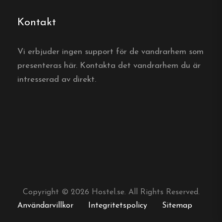
Aktiviteter & upplevelser
Kontakt
Fiske
: Känt för sina fiskevatten där gästerna
kan fånga arter som harr och öring.
Vi erbjuder ingen support för de vandrarhem som
presenteras här. Kontakta det vandrarhem du är
Friluftsliv
: Möjligheter till bad,
intresserad av direkt.
kanotpaddling och vandring i det omgivande
naturlandskapet.
Kulturella evenemang
: Traditionellt
midsommarfirande med förtäring och musik
ger en inblick i svensk kultur.
Copyright © 2026 Hostel.se. All Rights Reserved.
Vandrarhem
Användarvillkor
Integritetspolicy
Sitemap
Centralt läge