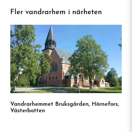
Välkommen till Meselefors
Fler vandrarhem i närheten
Vandrarhem & Camping i
Vilhelmina
Vid de stilla stränderna av Ångermanälven, mellan
Vilhelmina och Dorotea, erbjuder Meselefors
Vandrarhem & Camping en fridfull fristad för
naturälskare, fiskare och resenärer som söker en
genuin upplevelse av svenska Lappland. Denna
familjedrivna campingplats förenar rustik charm
med moderna bekvämligheter och är ett självklart
stopp längs E45 för både korta vistelser och
Vandrarhemmet Bruksgården, Hörnefors,
längre semestrar.
Västerbotten
Boendealternativ