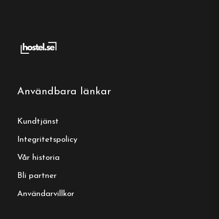
med kök, matplatser, sällskapsrum med
öppen spis, duschar, tvättstugor och
fiskrensningsstationer.
Djurvänlig miljö
: Hundar och andra husdjur
är välkomna, med särskilda promenadstigar
genom närliggande skogar.
Användbara länkar
Tillgänglighet
: Tillgänglighetsanpassade
Kundtjänst
utrymmen, inklusive ramper och anpassade
toaletter, ger komfort för alla gäster.
Integritetspolicy
Vår historia
Flerspråkig personal
: Personalen talar
svenska, engelska och tyska samt en del
Bli partner
spanska, vilket gör kommunikationen smidig
Användarvillkor
för internationella besökare.