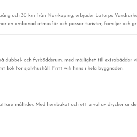
pång och 30 km från Norrköping, erbjuder Lotorps Vandrarhem
ar en ombonad atmosfär och passar turister, familjer och gr
 dubbel- och fyrbäddsrum, med möjlighet till extrabäddar vi
k för självhushåll. Fritt wifi finns i hela byggnaden.
lättare måltider. Med hembakat och ett urval av drycker är d