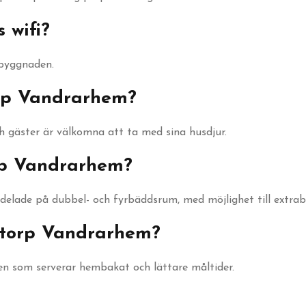
 wifi?
 byggnaden.
rp Vandrarhem?
h gäster är välkomna att ta med sina husdjur.
p Vandrarhem?
elade på dubbel- och fyrbäddsrum, med möjlighet till extrab
Lotorp Vandrarhem?
en som serverar hembakat och lättare måltider.