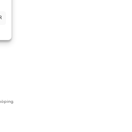
R
köping.