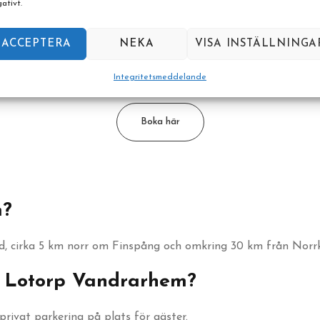
ativt.
Boka ditt boende
ACCEPTERA
NEKA
VISA INSTÄLLNINGA
Boka direkt hos Lotorp Vandrarhem
Integritetsmeddelande
Boka här
m?
d, cirka 5 km norr om Finspång och omkring 30 km från Norr
id Lotorp Vandrarhem?
rivat parkering på plats för gäster.