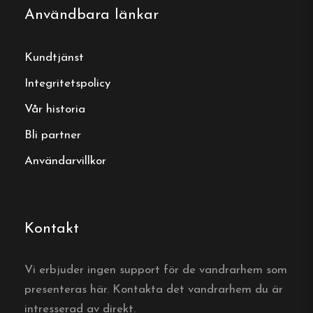
Användbara länkar
E-post:
jarjagarden@live.se
Kundtjänst
Webbplats:
https://jarjagarden.se/
Integritetspolicy
Vår historia
Bli partner
Boka ditt boende
Användarvillkor
Boka direkt hos Järjagården
Kontakt
Boka här
Vi erbjuder ingen support för de vandrarhem som
presenteras här. Kontakta det vandrarhem du är
Vanliga frågor
intresserad av direkt.