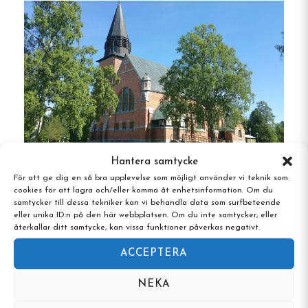
Järjagården har hemtrevliga rum med bekväma
enkelsängar. Gästerna kan välja mellan
självhushåll och helpension under sin vistelse.
Efter en dag ute i naturen kan man koppla av i
bastun. Verksamhetens engagemang för god
service återspeglas i de genomgående höga
omdömena och Järjagården tilldelades Traveller
Review Award 2025 via Booking.com för nionde
Hantera samtycke
året i rad.
För att ge dig en så bra upplevelse som möjligt använder vi teknik som
Vandrarhemmet Bruksgården, Hörnefors,
cookies för att lagra och/eller komma åt enhetsinformation. Om du
Västerbotten
samtycker till dessa tekniker kan vi behandla data som surfbeteende
Friluftsaktiviteter
eller unika ID:n på den här webbplatsen. Om du inte samtycker, eller
återkallar ditt samtycke, kan vissa funktioner påverkas negativt.
Fiske
: Bara två kilometer från ett av Sveriges
ACCEPTERA
främsta harrvatten, där gästerna även kan
NEKA
fånga öring, röding, sik, abborre och gädda.
Filosofin här betonar catch and release.