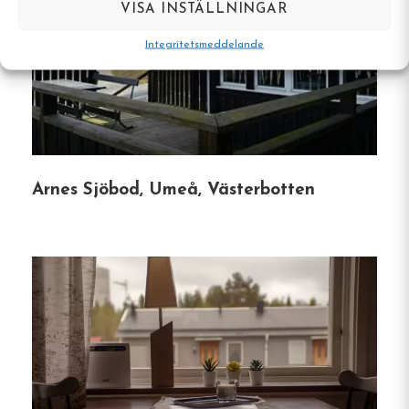
VISA INSTÄLLNINGAR
Jakt
: Järjagården ordnar årliga jaktresor
Integritetsmeddelande
efter hare och skogsfågel som tjäder och
orre. Ägarna är själva jägare och bidrar med
ovärderlig kunskap under dessa turer.
Vintersport
: Med snötäckta landskap som
fond kan gästerna ge sig ut på skoterturer
Arnes Sjöbod, Umeå, Västerbotten
direkt från vandrarhemmet längs väl
preparerade leder. Skidåkning, både klassisk
och skate, finns också tillgänglig efter en kort
bilresa.
Matupplevelse
Restaurangen på plats erbjuder genuin