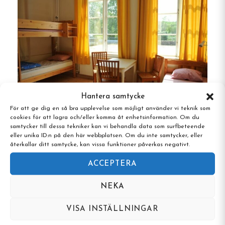
Kontakt:
Telefon:
0479-511 14
E-post:
Webbplats:
Hantera samtycke
För att ge dig en så bra upplevelse som möjligt använder vi teknik som
cookies för att lagra och/eller komma åt enhetsinformation. Om du
Backåkra Hostel, Löderup
samtycker till dessa tekniker kan vi behandla data som surfbeteende
Boka ditt boende
eller unika ID:n på den här webbplatsen. Om du inte samtycker, eller
återkallar ditt samtycke, kan vissa funktioner påverkas negativt.
ACCEPTERA
Boka direkt hos Hantverksgårdens
Servering o Vandrarhem
NEKA
VISA INSTÄLLNINGAR
Vanliga frågor