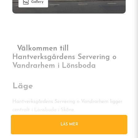
Gallery
Välkommen till
Hantverksgårdens Servering o
Vandrarhem i Lönsboda
Läge
Hantverksgårdens Servering o Vandrarhem ligger
centralt i Lönsboda i Skåne.
Boende
LÄS MER