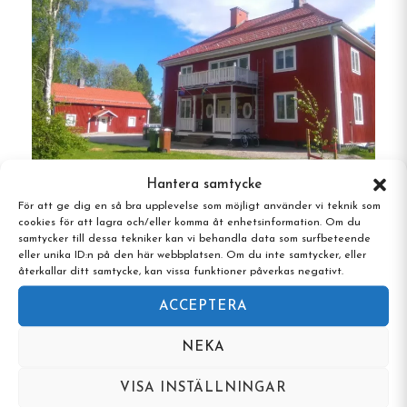
husvagnar och husbilar, på både gräs och
asfalt.
Tältplatser
: Natursköna platser längs
älvstranden, perfekta för traditionell
tältsemester.
Campingens servicebyggnad rymmer duschar,
Hantera samtycke
toaletter, ett fullt utrustat kök, tvättmöjligheter
För att ge dig en så bra upplevelse som möjligt använder vi teknik som
cookies för att lagra och/eller komma åt enhetsinformation. Om du
och en mysig tv-hörna. Gästerna kan även njuta
Jokkmokks Vandrarhem Åsgård,
samtycker till dessa tekniker kan vi behandla data som surfbeteende
Jokkmokk, Norrbotten
av en kostnadsfri bastu på begäran.
eller unika ID:n på den här webbplatsen. Om du inte samtycker, eller
återkallar ditt samtycke, kan vissa funktioner påverkas negativt.
ACCEPTERA
Unika egenskaper
NEKA
Utmärkt läge
: Belägen direkt intill Torne älv,
Europas största fritt strömmande laxälv,
VISA INSTÄLLNINGAR
med utmärkta fiskemöjligheter.