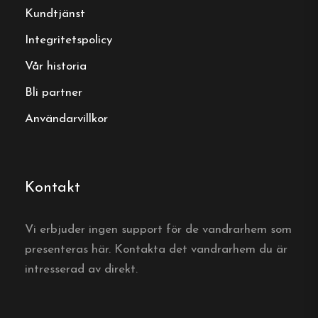
Kundtjänst
Boka ditt boende
Integritetspolicy
Vår historia
Boka direkt hos Pajala Camping Route
99
Bli partner
Användarvillkor
Boka här
Kontakt
Vanliga frågor
Vi erbjuder ingen support för de vandrarhem som
Hur långt är det från
presenteras här. Kontakta det vandrarhem du är
Pajala Camping Route 99
intresserad av direkt.
till Pajalas centrum?